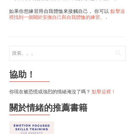
如果你想練習用自我體恤來接觸自己， 你可以
點擊這
裡找到一個關於安撫自己與自我體恤的練習。
.
尋
找：
協助！
你現在被恐慌或強烈的情緒淹沒了嗎？
點擊這裡！
關於情緒的推薦書籍