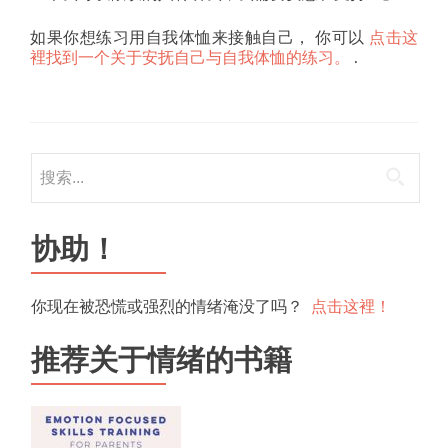
如果你想练习用自我体恤来接触自己， 你可以
点击这
裡找到一个关于安抚自己与自我体恤的练习。
.
搜
索。
协助！
你现在被恐慌或强烈的情绪淹没了吗？
点击这裡！
推荐关于情绪的书籍