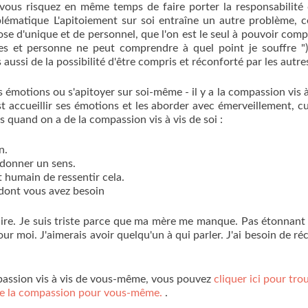
ous risquez en même temps de faire porter la responsabilité
lématique L'apitoiement sur soi entraîne un autre problème, c
e d'unique et de personnel, que l'on est le seul à pouvoir com
nces et personne ne peut comprendre à quel point je souffre ")
ussi de la possibilité d'être compris et réconforté par les autre
es émotions ou s'apitoyer sur soi-même - il y a la compassion vis à
est accueillir ses émotions et les aborder avec émerveillement, cu
s quand on a de la compassion vis à vis de soi :
n.
 donner un sens.
t humain de ressentir cela.
dont vous avez besoin
e faire. Je suis triste parce que ma mère me manque. Pas étonnant 
 moi. J'aimerais avoir quelqu'un à qui parler. J'ai besoin de ré
mpassion vis à vis de vous-même, vous pouvez
cliquer ici pour tro
t de la compassion pour vous-même.
.