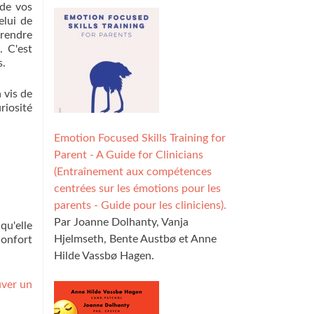
 de vos
elui de
prendre
. C'est
s.
 vis de
riosité
Emotion Focused Skills Training for
Parent - A Guide for Clinicians
(Entraînement aux compétences
centrées sur les émotions pour les
parents - Guide pour les cliniciens).
Par Joanne Dolhanty, Vanja
qu'elle
Hjelmseth, Bente Austbø et Anne
confort
Hilde Vassbø Hagen.
uver un