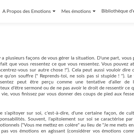
Bibliothèque d'
A Propos des Emotions
Mes émotions
 y a plusieurs façons de vous gérer la situation. D'une part, vous
e fait que vous ressentez ce que vous ressentez. Vous pouvez a
centrez-vous sur autre chose !"). Cela peut aussi vouloir dire 
 qu'on souffre (" Reprends-toi, ne sois pas si stupide ! "). Le 
sentez peut être perçu comme une tentative d'aller de l'
eux d'être sermoné ou de ne pas avoir le droit de ressentir ce q
e vie, vous finissez par vous donner des coups de pied aux fesse
'apitoyer sur soi, c'est-à-dire, d'une certaine façon, de cult
nsabilités. Souvent, l'apitoiement sur soi se caractérise par 
émotionnels ("Vous me mettez en colère" au lieu de "Je me mets en
ez pas vos émotions en agissant (considérer vos émotions co