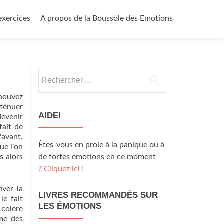
exercices
A propos de la Boussole des Emotions
Rechercher
:
 pouvez
tténuer
AIDE!
devenir
fait de
avant.
Êtes-vous en proie à la panique ou à
ue l'on
s alors
de fortes émotions en ce moment
?
Cliquez ici !
iver la
LIVRES RECOMMANDÉS SUR
le fait
LES ÉMOTIONS
 colère
mme des