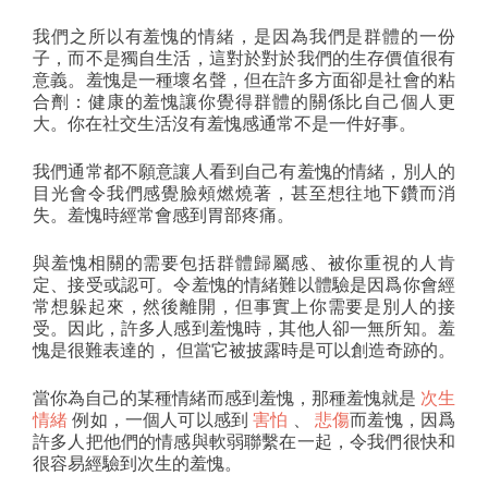
我們之所以有羞愧的情緒，是因為我們是群體的一份
子，而不是獨自生活，這對於對於我們的生存價值很有
意義。羞愧是一種壞名聲，但在許多方面卻是社會的粘
合劑：健康的羞愧讓你覺得群體的關係比自己個人更
大。你在社交生活沒有羞愧感通常不是一件好事。
我們通常都不願意讓人看到自己有羞愧的情緒，別人的
目光會令我們感覺臉頰燃燒著，甚至想往地下鑽而消
失。羞愧時經常會感到胃部疼痛。
與羞愧相關的需要包括群體歸屬感、被你重視的人肯
定、接受或認可。令羞愧的情緒難以體驗是因爲你會經
常想躲起來，然後離開，但事實上你需要是別人的接
受。因此，許多人感到羞愧時，其他人卻一無所知。羞
愧是很難表達的， 但當它被披露時是可以創造奇跡的。
當你為自己的某種情緒而感到羞愧，那種羞愧就是
次生
情緒
例如，一個人可以感到
害怕
、
悲傷
而羞愧，因爲
許多人把他們的情感與軟弱聯繫在一起，令我們很快和
很容易經驗到次生的羞愧。