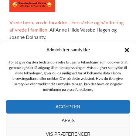
Vrede børn, vrede forældre - Forståelse og håndtering
af vrede i familien.
Af Anne Hilde Vassbø Hagen og
Joanne Dolhanty.
Administrer samtykke
For at give dig den bedste oplevelse bruger vi teknologier som cookies til at
Alle illustrationer på hjemmesiden er lavet af Ingrid Marie
gemme og/eller få adgang til enhedsoplysninger. Hvis du giver samtykke til
Bøhler Høvik. De interaktive sektioner af sitet er blevet
disse teknologier, giver du os mulighed for at behandle data såsom
browsingadfærd eller unikke ID'er på dette websted. Hvis du ikke giver
udviklet ved hjælp af teknologi fra Udforskbare, og vi
samtykke eller trækker dit samtykke tilbage, kan det have en negativ
skylder en stor tak til Oskar Blakstad.
indvirkning på visse funktioner.
ACCEPTER
AFVIS
Oversættelsen af hjemmesiden emotioncompass.org til
lokale sprog er blevet udført af de lokale institutter for
VIS PRÆFERENCER