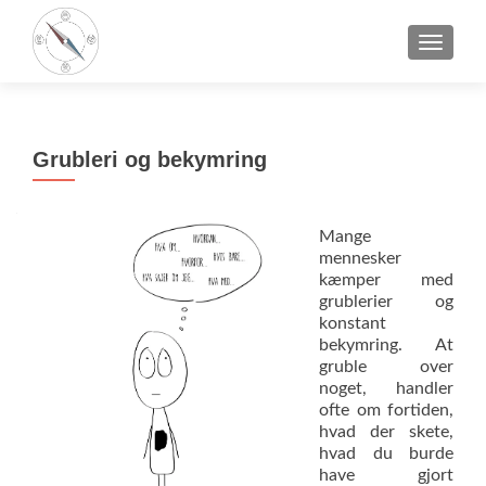
SLÅ NA
Grubleri og bekymring
Mange
mennesker
kæmper med
grublerier og
konstant
bekymring. At
gruble over
noget, handler
ofte om fortiden,
hvad der skete,
hvad du burde
have gjort