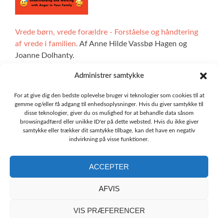
Vrede børn, vrede forældre - Forståelse og håndtering
af vrede i familien.
Af Anne Hilde Vassbø Hagen og
Joanne Dolhanty.
Administrer samtykke
For at give dig den bedste oplevelse bruger vi teknologier som cookies til at
Alle illustrationer på hjemmesiden er lavet af Ingrid Marie
gemme og/eller få adgang til enhedsoplysninger. Hvis du giver samtykke til
Bøhler Høvik. De interaktive sektioner af sitet er blevet
disse teknologier, giver du os mulighed for at behandle data såsom
browsingadfærd eller unikke ID'er på dette websted. Hvis du ikke giver
udviklet ved hjælp af teknologi fra Udforskbare, og vi
samtykke eller trækker dit samtykke tilbage, kan det have en negativ
skylder en stor tak til Oskar Blakstad.
indvirkning på visse funktioner.
ACCEPTER
AFVIS
Oversættelsen af hjemmesiden emotioncompass.org til
lokale sprog er blevet udført af de lokale institutter for
VIS PRÆFERENCER
emotionsfokuseret terapi.