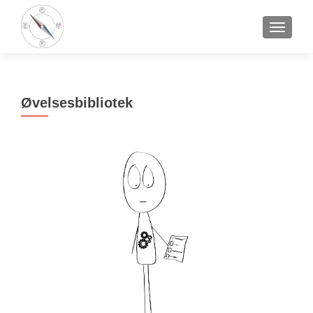
SLÅ NA
Øvelsesbibliotek