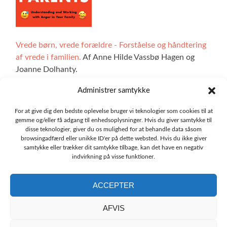
Vrede børn, vrede forældre - Forståelse og håndtering
af vrede i familien.
Af Anne Hilde Vassbø Hagen og
Joanne Dolhanty.
Administrer samtykke
For at give dig den bedste oplevelse bruger vi teknologier som cookies til at
Alle illustrationer på hjemmesiden er lavet af Ingrid Marie
gemme og/eller få adgang til enhedsoplysninger. Hvis du giver samtykke til
disse teknologier, giver du os mulighed for at behandle data såsom
Bøhler Høvik. De interaktive sektioner af sitet er blevet
browsingadfærd eller unikke ID'er på dette websted. Hvis du ikke giver
udviklet ved hjælp af teknologi fra Udforskbare, og vi
samtykke eller trækker dit samtykke tilbage, kan det have en negativ
skylder en stor tak til Oskar Blakstad.
indvirkning på visse funktioner.
ACCEPTER
AFVIS
Oversættelsen af hjemmesiden emotioncompass.org til
lokale sprog er blevet udført af de lokale institutter for