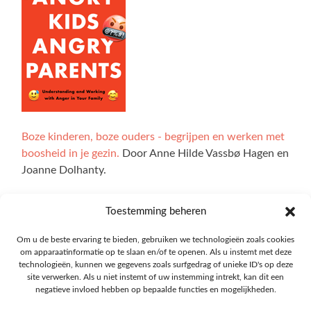
Boze kinderen, boze ouders - begrijpen en werken met
boosheid in je gezin.
Door Anne Hilde Vassbø Hagen en
Joanne Dolhanty.
Toestemming beheren
Alle illustraties op de website zijn gemaakt door Ingrid
Om u de beste ervaring te bieden, gebruiken we technologieën zoals cookies
om apparaatinformatie op te slaan en/of te openen. Als u instemt met deze
Marie Bøhler Høvik. De interactieve delen van de site zijn
technologieën, kunnen we gegevens zoals surfgedrag of unieke ID's op deze
ontwikkeld met technologie van Explorable, en we zijn
site verwerken. Als u niet instemt of uw instemming intrekt, kan dit een
Oskar Blakstad veel dank verschuldigd.
negatieve invloed hebben op bepaalde functies en mogelijkheden.