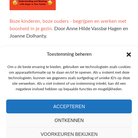
Boze kinderen, boze ouders - begrijpen en werken met
boosheid in je gezin.
Door Anne Hilde Vassbø Hagen en
Joanne Dolhanty.
Toestemming beheren
Alle illustraties op de website zijn gemaakt door Ingrid
Om u de beste ervaring te bieden, gebruiken we technologieën zoals cookies
om apparaatinformatie op te slaan en/of te openen. Als u instemt met deze
Marie Bøhler Høvik. De interactieve delen van de site zijn
technologieën, kunnen we gegevens zoals surfgedrag of unieke ID's op deze
ontwikkeld met technologie van Explorable, en we zijn
site verwerken. Als u niet instemt of uw instemming intrekt, kan dit een
Oskar Blakstad veel dank verschuldigd.
negatieve invloed hebben op bepaalde functies en mogelijkheden.
ACCEPTEREN
ONTKENNEN
De vertaling van de website emotioncompass.org in
lokale talen is gedaan door de lokale instituten voor
VOORKEUREN BEKIJKEN
emotiegerichte therapie.