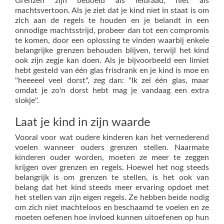
Grenzen zijn bedoeld als leidraad, niet als
machtsvertoon. Als je ziet dat je kind niet in staat is om
zich aan de regels te houden en je belandt in een
onnodige machtsstrijd, probeer dan tot een compromis
te komen, door een oplossing te vinden
waarbij enkele
belangrijke grenzen behouden blijven, terwijl het kind
ook zijn zegje kan doen
. Als je bijvoorbeeld een limiet
hebt gesteld van één glas frisdrank en je kind is moe en
"heeeeel veel dorst", zeg dan: "Ik zei één glas, maar
omdat je zo'n dorst hebt mag je vandaag een extra
slokje".
Laat je kind in zijn waarde
Vooral voor wat oudere kinderen kan het vernederend
voelen wanneer ouders grenzen stellen. Naarmate
kinderen ouder worden, moeten ze meer te zeggen
krijgen over grenzen en regels. Hoewel het nog steeds
belangrijk is om grenzen te stellen, is het ook van
belang dat het kind steeds meer ervaring opdoet met
het stellen van zijn eigen regels. Ze hebben beide nodig
om zich niet machteloos en beschaamd te voelen en ze
moeten oefenen hoe invloed kunnen uitoefenen op hun