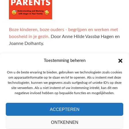
Boze kinderen, boze ouders - begrijpen en werken met
boosheid in je gezin.
Door Anne Hilde Vassbø Hagen en
Joanne Dolhanty.
Toestemming beheren
Alle illustraties op de website zijn gemaakt door Ingrid
Om u de beste ervaring te bieden, gebruiken we technologieën zoals cookies
Marie Bøhler Høvik. De interactieve delen van de site zijn
om apparaatinformatie op te slaan en/of te openen. Als u instemt met deze
technologieën, kunnen we gegevens zoals surfgedrag of unieke ID's op deze
ontwikkeld met technologie van Explorable, en we zijn
site verwerken. Als u niet instemt of uw instemming intrekt, kan dit een
Oskar Blakstad veel dank verschuldigd.
negatieve invloed hebben op bepaalde functies en mogelijkheden.
ACCEPTEREN
ONTKENNEN
De vertaling van de website emotioncompass.org in