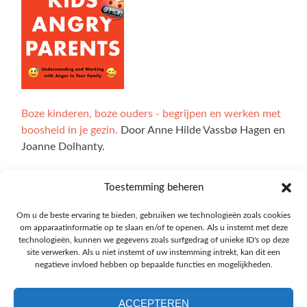
Boze kinderen, boze ouders - begrijpen en werken met
boosheid in je gezin.
Door Anne Hilde Vassbø Hagen en
Joanne Dolhanty.
Toestemming beheren
Alle illustraties op de website zijn gemaakt door Ingrid
Om u de beste ervaring te bieden, gebruiken we technologieën zoals cookies
om apparaatinformatie op te slaan en/of te openen. Als u instemt met deze
Marie Bøhler Høvik. De interactieve delen van de site zijn
technologieën, kunnen we gegevens zoals surfgedrag of unieke ID's op deze
ontwikkeld met technologie van Explorable, en we zijn
site verwerken. Als u niet instemt of uw instemming intrekt, kan dit een
Oskar Blakstad veel dank verschuldigd.
negatieve invloed hebben op bepaalde functies en mogelijkheden.
ACCEPTEREN