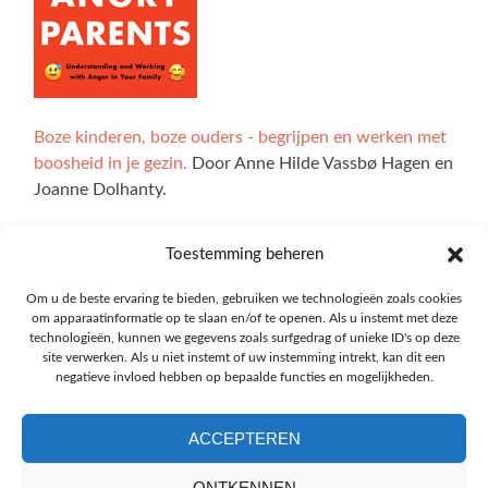
Boze kinderen, boze ouders - begrijpen en werken met
boosheid in je gezin.
Door Anne Hilde Vassbø Hagen en
Joanne Dolhanty.
Toestemming beheren
Alle illustraties op de website zijn gemaakt door Ingrid
Om u de beste ervaring te bieden, gebruiken we technologieën zoals cookies
om apparaatinformatie op te slaan en/of te openen. Als u instemt met deze
Marie Bøhler Høvik. De interactieve delen van de site zijn
technologieën, kunnen we gegevens zoals surfgedrag of unieke ID's op deze
ontwikkeld met technologie van Explorable, en we zijn
site verwerken. Als u niet instemt of uw instemming intrekt, kan dit een
Oskar Blakstad veel dank verschuldigd.
negatieve invloed hebben op bepaalde functies en mogelijkheden.
ACCEPTEREN
ONTKENNEN