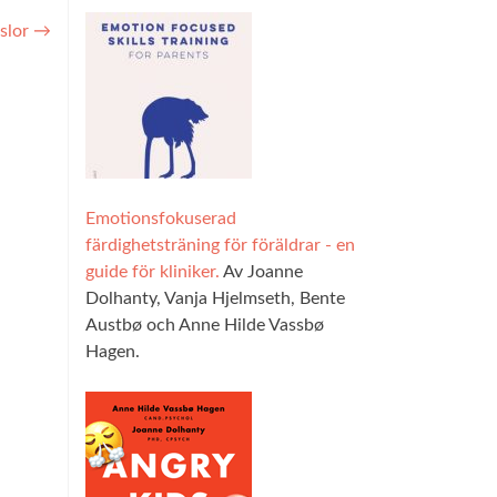
nslor
→
Emotionsfokuserad
färdighetsträning för föräldrar - en
guide för kliniker.
Av Joanne
Dolhanty, Vanja Hjelmseth, Bente
Austbø och Anne Hilde Vassbø
Hagen.