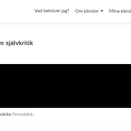
Vad behöver jag?
Om känslor
Mina käns
 självkritik
kmärke
Permalänk
.