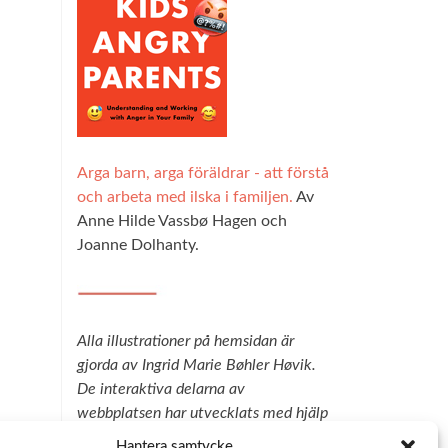
Arga barn, arga föräldrar - att förstå
och arbeta med ilska i familjen.
Av
Anne Hilde Vassbø Hagen och
Joanne Dolhanty.
Alla illustrationer på hemsidan är
gjorda av Ingrid Marie Bøhler Høvik.
De interaktiva delarna av
webbplatsen har utvecklats med hjälp
av teknik från Explorable, och vi är
Hantera samtycke