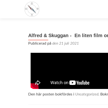
Alfred & Skuggan - En liten film om
Publicerad på
den 21 juli 2021
Den här posten bokfördes i
Uncategorized
. Bo