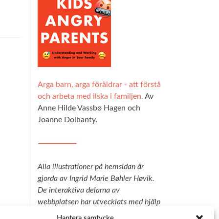
Arga barn, arga föräldrar - att förstå
och arbeta med ilska i familjen.
Av
Anne Hilde Vassbø Hagen och
Joanne Dolhanty.
Alla illustrationer på hemsidan är
gjorda av Ingrid Marie Bøhler Høvik.
De interaktiva delarna av
webbplatsen har utvecklats med hjälp
av teknik från Explorable, och vi är
Hantera samtycke