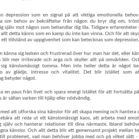
 depression som en signal på att viktiga emotionella behov
ndla om behov av bekräftelse från någon du bryr dig om, tröst
dig själv mot någon som behandlar dig illa. Tidigare erfarenheter
tt allt detta känns som en kamp du inte kan vinna. Och för att sky
 ett tillstånd av uppgivenhet som kan betecknas som depression
an känna sig ledsen och frustrerad över hur man har det, eller kä
lir mer irriterade och arga och skyller allt på omvärlden. Oc
r sig känslomässigt tomma. Men inte heller detta är något be
 av glädje, intresse och vitalitet. Det blir istället som a
ng betyder något.
ta en paus från livet och spara energi istället för att fortsätta p
r sällan varken till hjälp eller nödvändig.
t med att utforska sina känslor för att skapa mening och hantera
nebära att reda ut ett känslomässigt kaos, att arbeta med emot
g själv och hanterar relationer till dina närmaste. Ibland behö
na känslor. Och allt detta blir ett gemensamt projekt mellan t
till problemet, vad man behöver jobba med och på vilket sätt - 