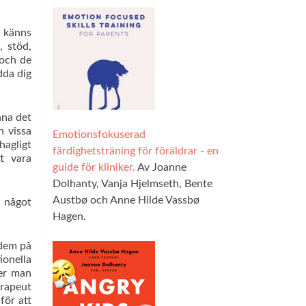
 känns
, stöd,
 och de
dda dig
.
nna det
h vissa
Emotionsfokuserad
hagligt
färdighetsträning för föräldrar - en
tt vara
guide för kliniker.
Av Joanne
Dolhanty, Vanja Hjelmseth, Bente
Austbø och Anne Hilde Vassbø
å något
Hagen.
 dem på
ionella
ver man
erapeut
för att