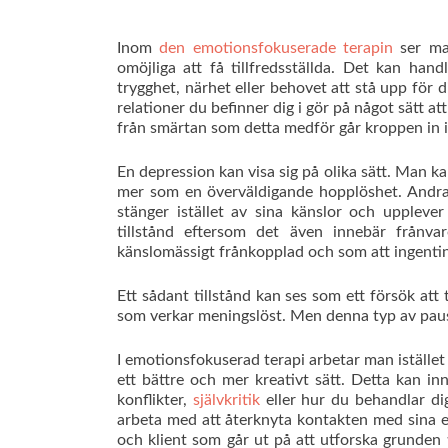
Inom
den emotionsfokuserade terapin
ser man
omöjliga att få tillfredsställda. Det kan ha
trygghet, närhet eller behovet att stå upp för 
relationer du befinner dig i gör på något sätt a
från smärtan som detta medför går kroppen in i
En depression kan visa sig på olika sätt. Man k
mer som en överväldigande hopplöshet. Andra b
stänger istället av sina känslor och uppleve
tillstånd eftersom det även innebär frånvaro
känslomässigt frånkopplad och som att ingenti
Ett sådant tillstånd kan ses som ett försök att 
som verkar meningslöst. Men denna typ av paus ä
I emotionsfokuserad terapi arbetar man iställe
ett bättre och mer kreativt sätt. Detta kan in
konflikter,
självkritik
eller hur du behandlar di
arbeta med att återknyta kontakten med sina eg
och klient som går ut på att utforska grunden 