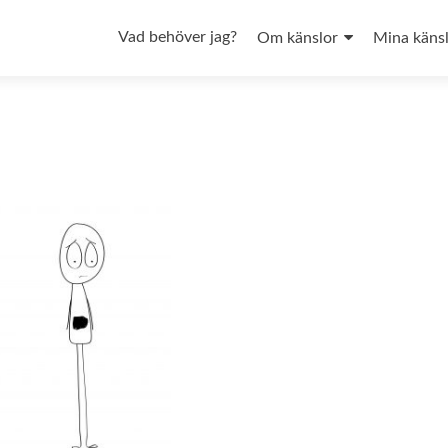
Hoppa
till
Vad behöver jag?
Om känslor
Mina käns
innehåll