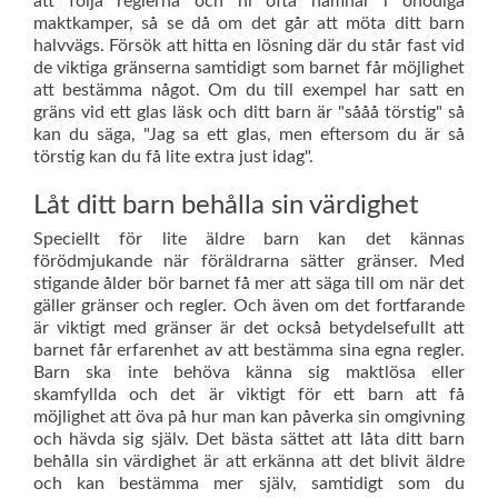
att följa reglerna och ni ofta hamnar i onödiga
maktkamper, så se då om det går att möta ditt barn
halvvägs. Försök att hitta en lösning där du står fast vid
de viktiga gränserna samtidigt som barnet får möjlighet
att bestämma något. Om du till exempel har satt en
gräns vid ett glas läsk och ditt barn är "sååå törstig" så
kan du säga, "Jag sa ett glas, men eftersom du är så
törstig kan du få lite extra just idag".
Låt ditt barn behålla sin värdighet
Speciellt för lite äldre barn kan det kännas
förödmjukande när föräldrarna sätter gränser. Med
stigande ålder bör barnet få mer att säga till om när det
gäller gränser och regler. Och även om det fortfarande
är viktigt med gränser är det också betydelsefullt att
barnet får erfarenhet av att bestämma sina egna regler.
Barn ska inte behöva känna sig maktlösa eller
skamfyllda och det är viktigt för ett barn att få
möjlighet att öva på hur man kan påverka sin omgivning
och hävda sig själv. Det bästa sättet att låta ditt barn
behålla sin värdighet är att erkänna att det blivit äldre
och kan bestämma mer själv, samtidigt som du