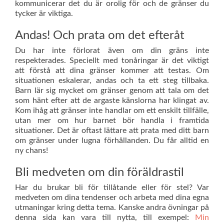
kommunicerar det du är orolig för och de gränser du
tycker är viktiga.
Andas! Och prata om det efteråt
Du har inte förlorat även om din gräns inte
respekterades. Speciellt med tonåringar är det viktigt
att förstå att dina gränser kommer att testas. Om
situationen eskalerar, andas och ta ett steg tillbaka.
Barn lär sig mycket om gränser genom att tala om det
som hänt efter att de argaste känslorna har klingat av.
Kom ihåg att gränser inte handlar om ett enskilt tillfälle,
utan mer om hur barnet bör handla i framtida
situationer. Det är oftast lättare att prata med ditt barn
om gränser under lugna förhållanden. Du får alltid en
ny chans!
Bli medveten om din föräldrastil
Har du brukar bli för tillåtande eller för stel? Var
medveten om dina tendenser och arbeta med dina egna
utmaningar kring detta tema. Kanske andra övningar på
denna sida kan vara till nytta, till exempel:
Min