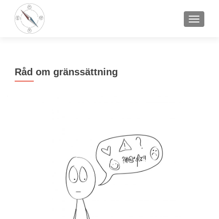
VÄXLA 
Råd om gränssättning