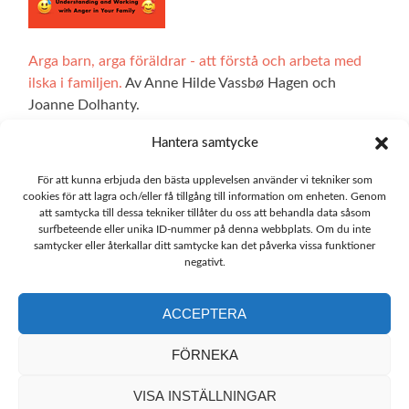
Arga barn, arga föräldrar - att förstå och arbeta med
ilska i familjen.
Av Anne Hilde Vassbø Hagen och
Joanne Dolhanty.
Hantera samtycke
För att kunna erbjuda den bästa upplevelsen använder vi tekniker som
Alla illustrationer på hemsidan är gjorda av Ingrid Marie
cookies för att lagra och/eller få tillgång till information om enheten. Genom
Bøhler Høvik. De interaktiva delarna av webbplatsen har
att samtycka till dessa tekniker tillåter du oss att behandla data såsom
surfbeteende eller unika ID-nummer på denna webbplats. Om du inte
utvecklats med hjälp av teknik från Explorable, och vi är
samtycker eller återkallar ditt samtycke kan det påverka vissa funktioner
skyldiga Ett stort tack till Oskar Blakstad.
negativt.
ACCEPTERA
FÖRNEKA
Översättningen av webbplatsen emotioncompass.org
till lokala språk har gjorts av de lokala instituten för
VISA INSTÄLLNINGAR
emotionsfokuserad terapi.