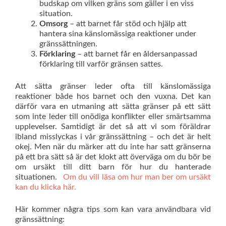
budskap om vilken gräns som gäller i en viss
situation.
Omsorg
– att barnet får stöd och hjälp att
hantera sina känslomässiga reaktioner under
gränssättningen.
Förklaring
– att barnet får en åldersanpassad
förklaring till varför gränsen sattes.
Att sätta gränser leder ofta till känslomässiga
reaktioner både hos barnet och den vuxna. Det kan
därför vara en utmaning att sätta gränser på ett sätt
som inte leder till onödiga konflikter eller smärtsamma
upplevelser. Samtidigt är det så att vi som föräldrar
ibland misslyckas i vår gränssättning – och det är helt
okej. Men när du märker att du inte har satt gränserna
på ett bra sätt så är det klokt att överväga om du bör be
om ursäkt till ditt barn för hur du hanterade
situationen.
Om du vill läsa om hur man ber om ursäkt
kan du klicka här.
Här kommer några tips som kan vara användbara vid
gränssättning: