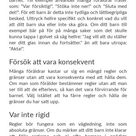
barnet. Till exempel använder många föräldrar fraser
som: "Var försiktig!", "Stöka inte ner!" och "Sluta med
det!". För ett barn är detta inte tydliga och lättbegripliga
besked. Uttryck hellre specifikt och konkret vad du vill
att ditt barn ska eller inte ska göra. Om ditt barn till
exempel bär på för på många saker som det skulle
kunna tappa i golvet så säg hellre: "Jag vill att du ställer
ner ditt glas innan du fortsätter." än att bara utropa:
"Akta!".
Försök att vara konsekvent
Många föräldrar kastar ur sig en mängd regler och
gränser utan att vara konsekventa med att hålla dem.
Om man som förälder bestämmer regler utan att man
ser till att de efterlevs, så kan det vara förvirrande för
barnet. Välj istället att ha färre regler och hålla de
gränser du har satt upp.
Var inte rigid
Regler bör fungera som en vägledning, inte som
absoluta gränser. Om du märker att ditt barn inte klarar