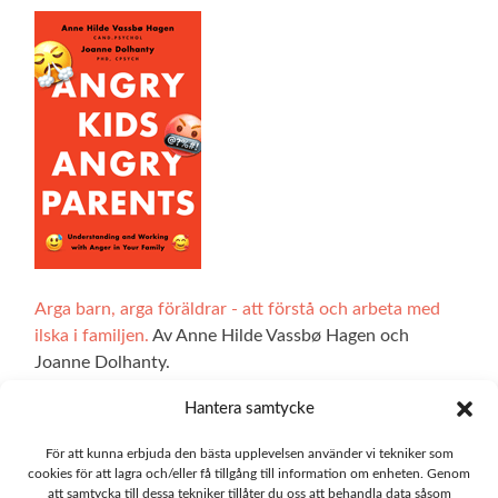
Arga barn, arga föräldrar - att förstå och arbeta med
ilska i familjen.
Av Anne Hilde Vassbø Hagen och
Joanne Dolhanty.
Hantera samtycke
För att kunna erbjuda den bästa upplevelsen använder vi tekniker som
Alla illustrationer på hemsidan är gjorda av Ingrid Marie
cookies för att lagra och/eller få tillgång till information om enheten. Genom
Bøhler Høvik. De interaktiva delarna av webbplatsen har
att samtycka till dessa tekniker tillåter du oss att behandla data såsom