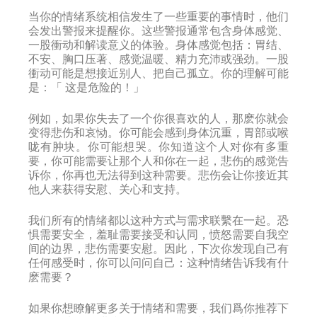
当你的情绪系统相信发生了一些重要的事情时，他们
会发出警报来提醒你。这些警报通常包含身体感觉、
一股衝动和解读意义的体验。身体感觉包括：胃结、
不安、胸口压著、感觉温暖、精力充沛或强劲。一股
衝动可能是想接近别人、把自己孤立。你的理解可能
是：「 这是危险的！」
例如，如果你失去了一个你很喜欢的人，那麽你就会
变得悲伤和哀恸。你可能会感到身体沉重，胃部或喉
咙有肿块。你可能想哭。你知道这个人对你有多重
要，你可能需要让那个人和你在一起，悲伤的感觉告
诉你，你再也无法得到这种需要。悲伤会让你接近其
他人来获得安慰、关心和支持。
我们所有的情绪都以这种方式与需求联繫在一起。恐
惧需要安全，羞耻需要接受和认同，愤怒需要自我空
间的边界，悲伤需要安慰。因此，下次你发现自己有
任何感受时，你可以问问自己：这种情绪告诉我有什
麽需要？
如果你想瞭解更多关于情绪和需要，我们爲你推荐下