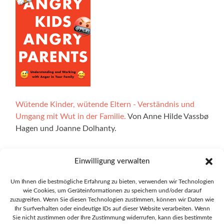
Wütende Kinder, wütende Eltern - Verständnis und
Umgang mit Wut in der Familie.
Von Anne Hilde Vassbø
Hagen und Joanne Dolhanty.
Einwilligung verwalten
Alle Illustrationen auf der Website stammen von Ingrid
Um Ihnen die bestmögliche Erfahrung zu bieten, verwenden wir Technologien
Marie Bøhler Høvik. Die interaktiven Bereiche der
wie Cookies, um Geräteinformationen zu speichern und/oder darauf
zuzugreifen. Wenn Sie diesen Technologien zustimmen, können wir Daten wie
Website wurden mit Technologie von Explorable
Ihr Surfverhalten oder eindeutige IDs auf dieser Website verarbeiten. Wenn
entwickelt und wir möchten Oskar Blakstad unseren Dank
Sie nicht zustimmen oder Ihre Zustimmung widerrufen, kann dies bestimmte