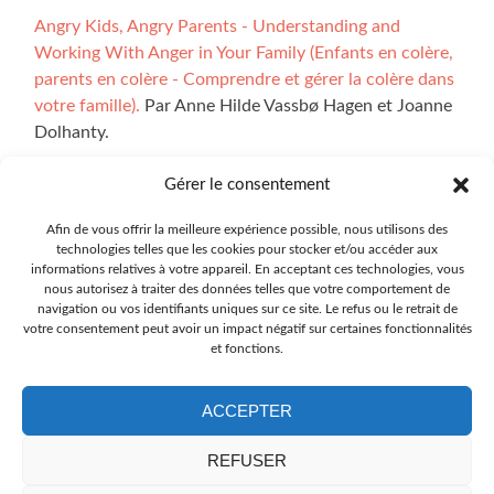
Angry Kids, Angry Parents - Understanding and
Working With Anger in Your Family (Enfants en colère,
parents en colère - Comprendre et gérer la colère dans
votre famille).
Par Anne Hilde Vassbø Hagen et Joanne
Dolhanty.
Gérer le consentement
Afin de vous offrir la meilleure expérience possible, nous utilisons des
Toutes les illustrations sur le site sont réalisées par Ingrid
technologies telles que les cookies pour stocker et/ou accéder aux
Marie Bøhler Høvik. Les sections interactives du site ont
informations relatives à votre appareil. En acceptant ces technologies, vous
été développées à l'aide de la technologie nommée
nous autorisez à traiter des données telles que votre comportement de
navigation ou vos identifiants uniques sur ce site. Le refus ou le retrait de
Explorable et nous devons un grand merci à Oskar
votre consentement peut avoir un impact négatif sur certaines fonctionnalités
Blakstad.
et fonctions.
ACCEPTER
REFUSER
La traduction de tout le site a été réalisée sous la