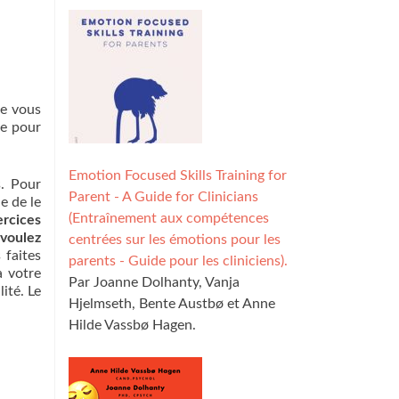
ue vous
de pour
Emotion Focused Skills Training for
s. Pour
Parent - A Guide for Clinicians
e de le
(Entraînement aux compétences
ercices
 voulez
centrées sur les émotions pour les
 faites
parents - Guide pour les cliniciens).
à votre
Par Joanne Dolhanty, Vanja
ité. Le
Hjelmseth, Bente Austbø et Anne
Hilde Vassbø Hagen.