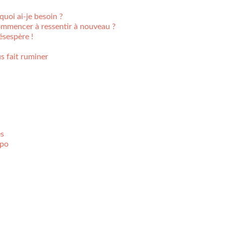
quoi ai-je besoin ?
ommencer à ressentir à nouveau ?
ésespère !
s fait ruminer
es
mpo