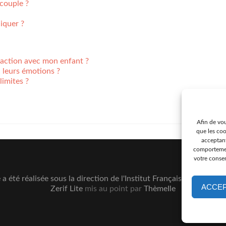
couple ?
quer ?
raction avec mon enfant ?
 leurs émotions ?
imites ?
Afin de vou
que les coo
acceptant
comportement
votre consen
e a été réalisée sous la direction de l'Institut Français de la Thér
ACCE
Zerif Lite
mis au point par
ThèmeIle